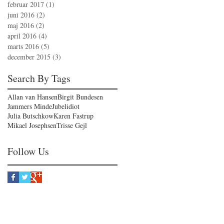
februar 2017
(1)
1 indlæg
juni 2016
(2)
2 indlæg
maj 2016
(2)
2 indlæg
april 2016
(4)
4 indlæg
marts 2016
(5)
5 indlæg
december 2015
(3)
3 indlæg
Search By Tags
Allan van Hansen
Birgit Bundesen
Jammers Minde
Jubelidiot
Julia Butschkow
Karen Fastrup
Mikael Josephsen
Trisse Gejl
Follow Us