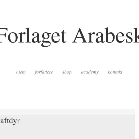
Forlaget Arabes
hjem
forfattere
shop
academy
kontakt
aftdyr