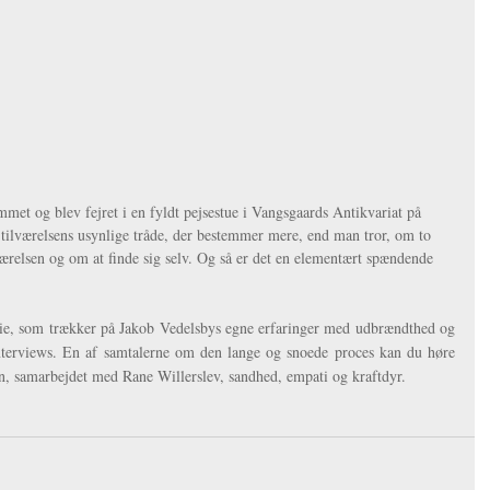
et og blev fejret i en fyldt pejsestue i Vangsgaards Antikvariat på 
tilværelsens usynlige tråde, der bestemmer mere, end man tror, om to 
lværelsen og om at finde sig selv. Og så er det en elementært spændende 
rie, som trækker på Jakob Vedelsbys egne erfaringer med udbrændthed og 
stress, som han fortæller om i flere interviews. En af samtalerne om den lange og snoede proces kan du høre 
on, samarbejdet med Rane Willerslev, sandhed, empati og kraftdyr.