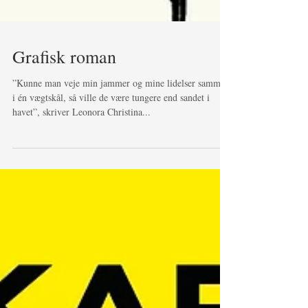
Grafisk roman
”Kunne man veje min jammer og mine lidelser sammen
i én vægtskål, så ville de være tungere end sandet i
havet”, skriver Leonora Christina...