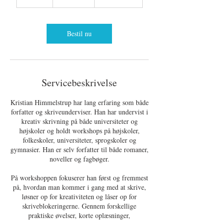
t
i
m
e
Bestil nu
r
Servicebeskrivelse
Kristian Himmelstrup har lang erfaring som både
forfatter og skriveunderviser. Han har undervist i
kreativ skrivning på både universiteter og
højskoler og holdt workshops på højskoler,
folkeskoler, universiteter, sprogskoler og
gymnasier. Han er selv forfatter til både romaner,
noveller og fagbøger.
På workshoppen fokuserer han først og fremmest
på, hvordan man kommer i gang med at skrive,
løsner op for kreativiteten og låser op for
skriveblokeringerne. Gennem forskellige
praktiske øvelser, korte oplæsninger,