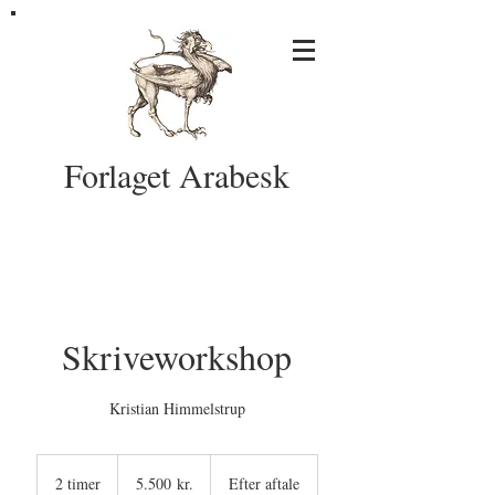
Forlaget Arabesk
Skriveworkshop
Kristian Himmelstrup
5.500
danske
2 timer
2
5.500 kr.
Efter aftale
kroner