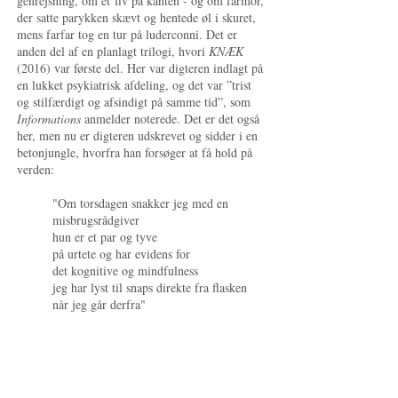
genrejsning, om et liv på kanten - og om farmor,
der satte parykken skævt og hentede øl i skuret,
mens farfar tog en tur på luderconni. Det er
anden del af en planlagt trilogi, hvori
KNÆK
(2016) var første del. Her var digteren indlagt på
en lukket psykiatrisk afdeling, og det var ”trist
og stilfærdigt og afsindigt på samme tid”, som
Informations
anmelder noterede. Det er det også
her, men nu er digteren udskrevet og sidder i en
betonjungle, hvorfra han forsøger at få hold på
verden:
"Om torsdagen snakker jeg med en
misbrugsrådgiver
hun er et par og tyve
på urtete og har evidens for
det kognitive og mindfulness
jeg har lyst til snaps direkte fra flasken
når jeg går derfra"
Samtidig er det et ærligt, humoristisk og
omsorgsfuldt portræt af farmor, der ser kogte
katte på dørmåtten, forsvarer sig med et
legetøjsgevær og får sprøjter af doktor Føns for