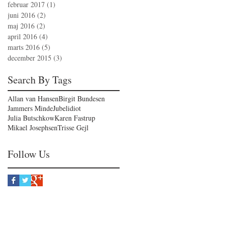
februar 2017
(1)
1 indlæg
juni 2016
(2)
2 indlæg
maj 2016
(2)
2 indlæg
april 2016
(4)
4 indlæg
marts 2016
(5)
5 indlæg
december 2015
(3)
3 indlæg
Search By Tags
Allan van Hansen
Birgit Bundesen
Jammers Minde
Jubelidiot
Julia Butschkow
Karen Fastrup
Mikael Josephsen
Trisse Gejl
Follow Us