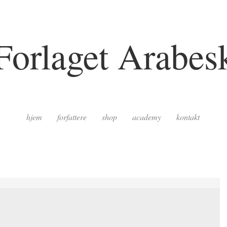
Forlaget Arabes
hjem
forfattere
shop
academy
kontakt