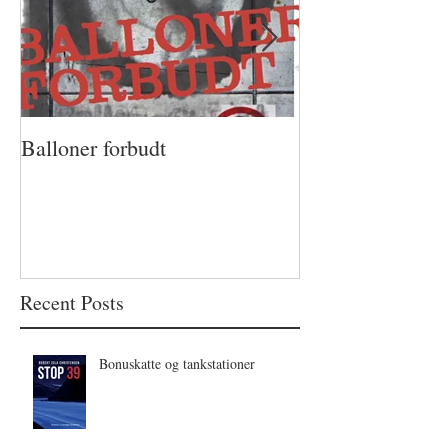
Balloner forbudt
Mikhail
Recent Posts
Bonuskatte og tankstationer